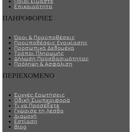
Ποιοι Είμαστε
Επικαιρότητα
ΠΛΗΡΟΦΟΡΊΕΣ
Όροι & Προϋποθέσεις
Προϋποθέσεις Ενοικίασης
Προσωπικά Δεδομένα
Τρόποι Πληρωμής
Δήλωση Προσβασιμότητας
Πρόληψη & Ασφάλιση
ΠΕΡΙΕΧΌΜΕΝΟ
Συχνές Ερωτήσεις
Οδική Συμπεριφορά
Τι να Προσέξετε
Γνώρισε τη Λέσβο
Διαμονή
Εστίαση
Blog