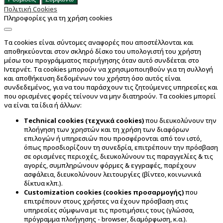
Πολιτική Cookies
Πληροφορίες για τη χρήση cookies
Τα cookies είναι σύντομες αναφορές που αποστέλλονται και
αποθηκεύονται στον σκληρό δίσκο του υπολογιστή του χρήστη
μέσω του προγράμματος περιήγησης όταν αυτό συνδέεται στο
Ιντερνέτ. Τα cookies μπορούν να χρησιμοποιηθούν για τη συλλογή
και αποθήκευση δεδομένων του χρήστη όσο αυτός είναι
συνδεδεμένος, για να του παράσχουν τις ζητούμενες υπηρεσίες και
που ορισμένες φορές τείνουν να μην διατηρούν. Τα cookies μπορεί
να είναι τα ίδια ή άλλων:
Technical cookies (τεχνικά cookies)
που διευκολύνουν την
πλοήγηση των χρηστών και τη χρήση των διαφόρων
επιλογών ή υπηρεσιών που προσφέρονται από τον ιστό,
όπως προσδιορίζουν τη συνεδρία, επιτρέπουν την πρόσβαση
σε ορισμένες περιοχές, διευκολύνουν τις παραγγελίες & τις
αγορές, συμπληρώνουν φόρμες & εγγραφές, παρέχουν
ασφάλεια, διευκολύνουν λειτουργίες (βίντεο, κοινωνικά
δίκτυα κλπ.).
Customization cookies (cookies προσαρμογής)
που
επιτρέπουν στους χρήστες να έχουν πρόσβαση στις
υπηρεσίες σύμφωνα με τις προτιμήσεις τους (γλώσσα,
πρόγραμμα πλοήγησης - browser, διαμόρφωση, κ.α.).