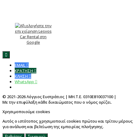
Αξιολογήστε μας

EMAIL

ΚΡΑΤΗΣΗ

ΚΛΗΣΗ

WhatsApp

Γράψε στο Viber
© 2021-2026 Λόγγιος Ευστράτιος | ΜΗ.Τ.Ε. 0310E810037100 |
Με την επιφύλαξη κάθε δικαιώματος που ο νόμος ορίζει.
Χρησιμοποιούμε cookies
Αυτός ο ιστότοπος χρησιμοποιεί cookies πρώτου και τρίτου μέρους
για ανάλυση και βελτίωση της εμπειρίας πλοήγησης.
Ρυθμίσεις
Συμφωνώ