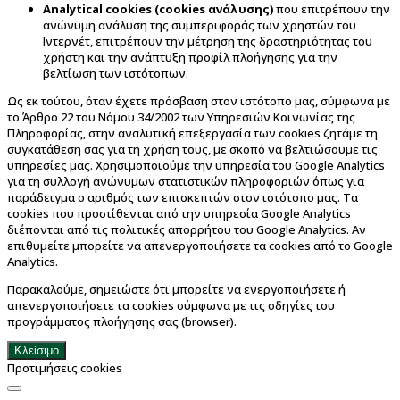
Analytical cookies (cookies ανάλυσης)
που επιτρέπουν την
ανώνυμη ανάλυση της συμπεριφοράς των χρηστών του
Ιντερνέτ, επιτρέπουν την μέτρηση της δραστηριότητας του
χρήστη και την ανάπτυξη προφίλ πλοήγησης για την
βελτίωση των ιστότοπων.
Ως εκ τούτου, όταν έχετε πρόσβαση στον ιστότοπο μας, σύμφωνα με
το Άρθρο 22 του Νόμου 34/2002 των Υπηρεσιών Κοινωνίας της
Πληροφορίας, στην αναλυτική επεξεργασία των cookies ζητάμε τη
συγκατάθεση σας για τη χρήση τους, με σκοπό να βελτιώσουμε τις
υπηρεσίες μας. Χρησιμοποιούμε την υπηρεσία του Google Analytics
για τη συλλογή ανώνυμων στατιστικών πληροφοριών όπως για
παράδειγμα ο αριθμός των επισκεπτών στον ιστότοπο μας. Τα
cookies που προστίθενται από την υπηρεσία Google Analytics
διέπονται από τις πολιτικές απορρήτου του Google Analytics. Αν
επιθυμείτε μπορείτε να απενεργοποιήσετε τα cookies από το Google
Analytics.
Παρακαλούμε, σημειώστε ότι μπορείτε να ενεργοποιήσετε ή
απενεργοποιήσετε τα cookies σύμφωνα με τις οδηγίες του
προγράμματος πλοήγησης σας (browser).
Κλείσιμο
Προτιμήσεις cookies